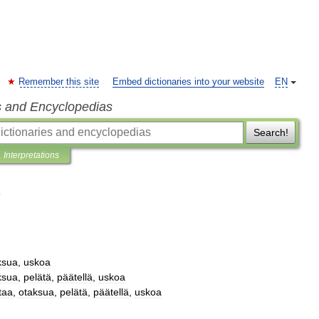
Remember this site
Embed dictionaries into your website
EN
s and Encyclopedias
Search!
Interpretations
ksua
,
uskoa
ksua
,
pelätä
,
päätellä
,
uskoa
taa
,
otaksua
,
pelätä
,
päätellä
,
uskoa