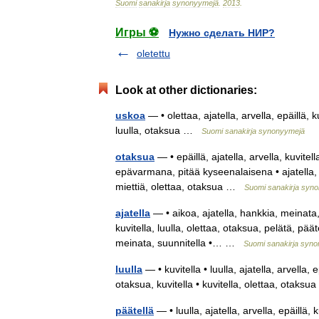
Suomi
sanakirja
synonyymejä
.
2013
.
Игры ⚽
Нужно сделать НИР?
oletettu
Look at other dictionaries:
uskoa
— • olettaa, ajatella, arvella, epäillä, k
luulla, otaksua …
Suomi sanakirja synonyymejä
otaksua
— • epäillä, ajatella, arvella, kuvitel
epävarmana, pitää kyseenalaisena • ajatella, ai
miettiä, olettaa, otaksua …
Suomi sanakirja syn
ajatella
— • aikoa, ajatella, hankkia, meinata, p
kuvitella, luulla, olettaa, otaksua, pelätä, päät
meinata, suunnitella •… …
Suomi sanakirja syn
luulla
— • kuvitella • luulla, ajatella, arvella, 
otaksua, kuvitella • kuvitella, olettaa, otak
päätellä
— • luulla, ajatella, arvella, epäillä, 