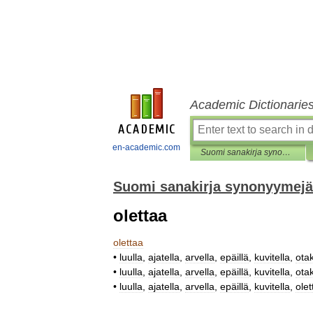
Academic Dictionarie
en-academic.com
Suomi sanakirja synonyymejä
Suomi sanakirja synonyymejä
olettaa
olettaa
•
luulla
,
ajatella
,
arvella
,
epäillä
,
kuvitella
,
ota
•
luulla
,
ajatella
,
arvella
,
epäillä
,
kuvitella
,
ota
•
luulla
,
ajatella
,
arvella
,
epäillä
,
kuvitella
,
olet