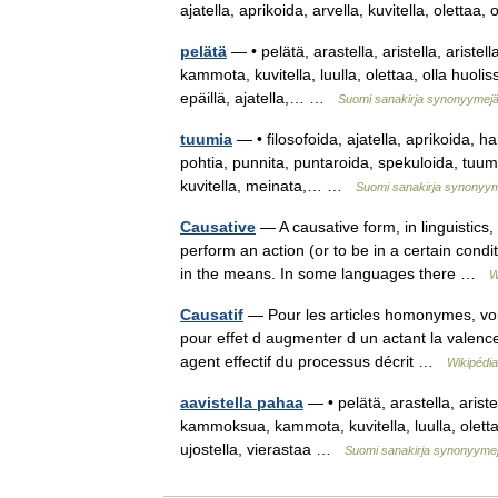
ajatella, aprikoida, arvella, kuvitella, olett
pelätä
— • pelätä, arastella, aristella, aristel
kammota, kuvitella, luulla, olettaa, olla huolis
epäillä, ajatella,… …
Suomi sanakirja synonyymej
tuumia
— • filosofoida, ajatella, aprikoida, ha
pohtia, punnita, puntaroida, spekuloida, tuumail
kuvitella, meinata,… …
Suomi sanakirja synonyy
Causative
— A causative form, in linguistics,
perform an action (or to be in a certain condi
in the means. In some languages there …
W
Causatif
— Pour les articles homonymes, voir 
pour effet d augmenter d un actant la valence 
agent effectif du processus décrit …
Wikipédia
aavistella pahaa
— • pelätä, arastella, aristell
kammoksua, kammota, kuvitella, luulla, olettaa
ujostella, vierastaa …
Suomi sanakirja synonyyme