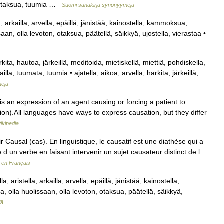
aa, otaksua, tuumia …
Suomi sanakirja synonyymejä
la, arkailla, arvella, epäillä, jänistää, kainostella, kammoksua,
saan, olla levoton, otaksua, päätellä, säikkyä, ujostella, vierastaa •
ä
rkita, hautoa, järkeillä, meditoida, mietiskellä, miettiä, pohdiskella,
la, tuumata, tuumia • ajatella, aikoa, arvella, harkita, järkeillä,
mejä
 is an expression of an agent causing or forcing a patient to
tion).All languages have ways to express causation, but they differ
ikipedia
Causal (cas). En linguistique, le causatif est une diathèse qui a
d un verbe en faisant intervenir un sujet causateur distinct de l
 en Français
a, aristella, arkailla, arvella, epäillä, jänistää, kainostella,
, olla huolissaan, olla levoton, otaksua, päätellä, säikkyä,
jä