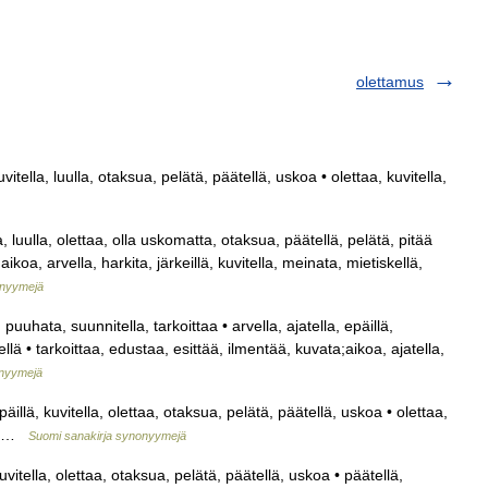
olettamus
uvitella, luulla, otaksua, pelätä, päätellä, uskoa • olettaa, kuvitella,
la, luulla, olettaa, olla uskomatta, otaksua, päätellä, pelätä, pitää
koa, arvella, harkita, järkeillä, kuvitella, meinata, mietiskellä,
onyymejä
uuhata, suunnitella, tarkoittaa • arvella, ajatella, epäillä,
ellä • tarkoittaa, edustaa, esittää, ilmentää, kuvata;aikoa, ajatella,
onyymejä
epäillä, kuvitella, olettaa, otaksua, pelätä, päätellä, uskoa • olettaa,
sua …
Suomi sanakirja synonyymejä
kuvitella, olettaa, otaksua, pelätä, päätellä, uskoa • päätellä,