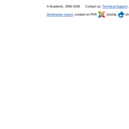
© Academic, 2000-2026
Contact us:
Technical Support
,
Dictionaries export
, created on PHP,
Joomla,
Dr