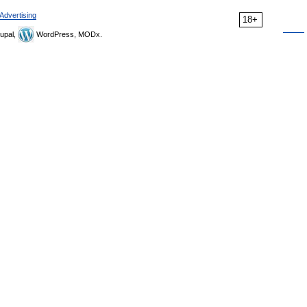
Advertising
18+
upal,
WordPress, MODx.